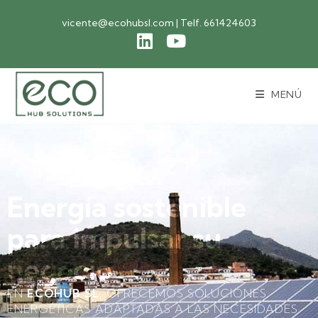
vicente@ecohubsl.com | Telf. 661424603
MENÚ
Energía sostenible
para impulsar su
negocio
EN
ECOHUB SL
, OFRECEMOS SOLUCIONES
ENERGÉTICAS ADAPTADAS A LAS NECESIDADES