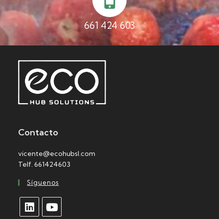
661 424 603
Contacto
vicente@ecohubsl.com
Telf. 661424603
Síguenos